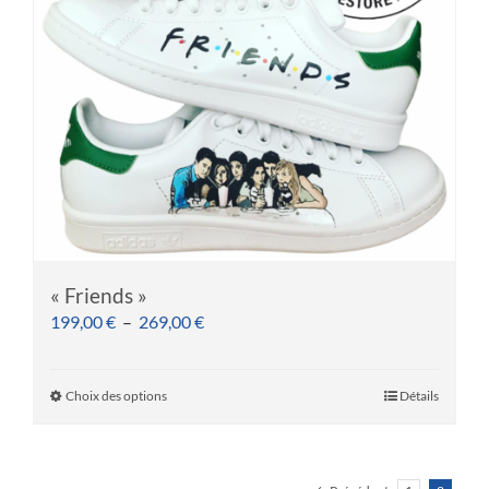
être
choisies
sur
la
page
du
produit
« Friends »
Plage
199,00
€
–
269,00
€
de
prix :
Choix des options
Détails
Ce
199,00 €
produit
à
a
269,00 €
plusieurs