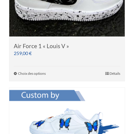
du
produit
Air Force 1 « Louis V »
259,00
€
Choix des options
Détails
Ce
produit
a
plusieurs
variations.
Les
options
peuvent