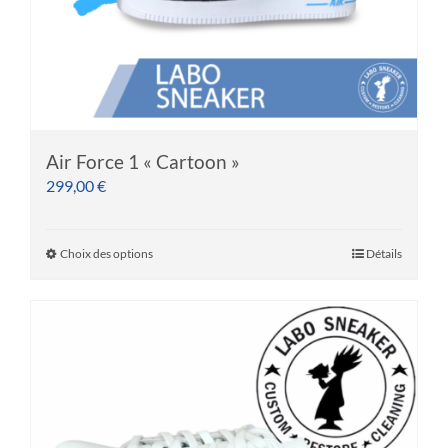
du
produit
Air Force 1 « Cartoon »
299,00
€
Choix des options
Détails
Ce
produit
a
plusieurs
variations.
Les
options
peuvent