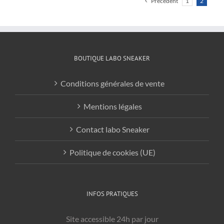
Précédent
1
2
variations.
Les
options
peuvent
BOUTIQUE LABO SNEAKER
être
choisies
Conditions générales de vente
sur
la
Mentions légales
page
du
Contact labo Sneaker
produit
Politique de cookies (UE)
INFOS PRATIQUES
Site accessible 24h par jour