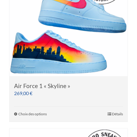
Air Force 1 « Skyline »
269,00
€
Choix des options
Détails
Ce
produit
a