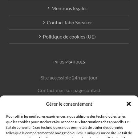
Mentions légales
Contact labo Sneaker
Politique de cookies (UE)
INFOS PRATIQUES
Site accessible 24h par jour
Contact mail sur page contact
Gérer le consentement
LIENS UTILES
Pour offrir les meilleures expériences, nous utilisons des technologies telles
que les cookies pour stocker et/ou accéder aux informations des appareils. Le
Graphiste Béziers
: Graphisme-beziers.com
fait de consentir à ces technologies nous permettra de traiter des données
telles que le comportement de navigation ou les ID uniques sur ce site. Le fait de