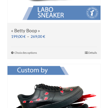
« Betty Boop »
Plage
199,00
€
–
269,00
€
de
prix :
Choix des options
Détails
Ce
199,00 €
produit
à
a
269,00 €
plusieurs
variations.
Les
options
peuvent
être
choisies