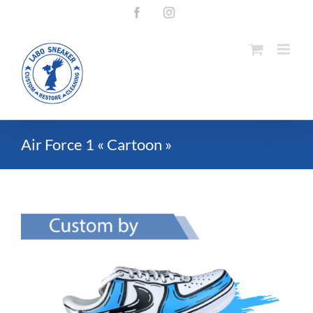
Passer
Facebook
Instagram
au
contenu
Air Force 1 « Cartoon »