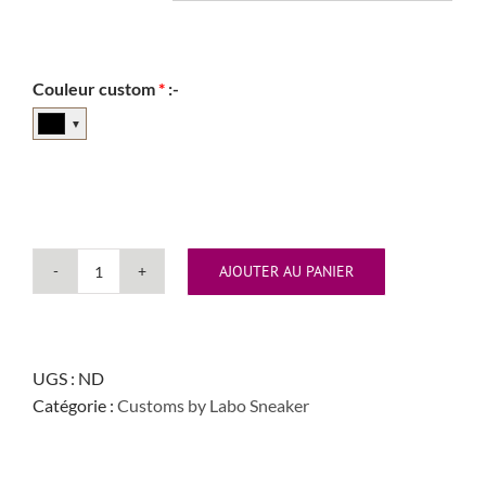
Couleur custom
*
:-
▼
AJOUTER AU PANIER
quantité
de
Air
Force
UGS :
ND
1
Catégorie :
Customs by Labo Sneaker
"Cartoon"