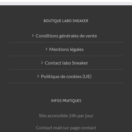
Les
options
peuvent
BOUTIQUE LABO SNEAKER
être
choisies
Conditions générales de vente
sur
la
Mentions légales
page
du
Contact labo Sneaker
produit
Politique de cookies (UE)
INFOS PRATIQUES
Site accessible 24h par jour
Contact mail sur page contact