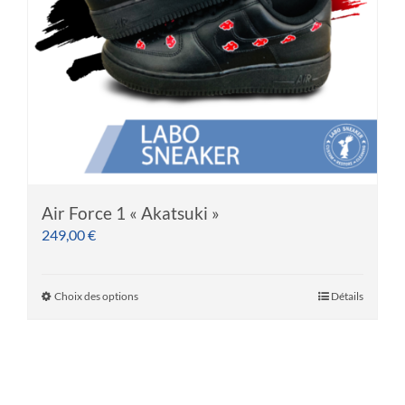
sur
la
page
du
produit
Air Force 1 « Akatsuki »
249,00
€
Choix des options
Détails
Ce
produit
a
plusieurs
variations.