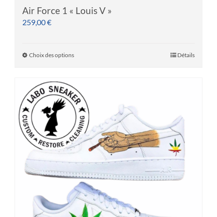
Air Force 1 « Louis V »
259,00
€
Choix des options
Détails
Ce
produit
a
plusieurs
variations.
Les
options
peuvent
être
choisies
sur
la
page
du