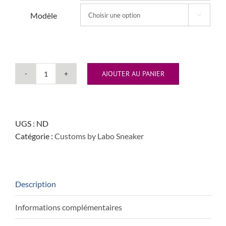
259,00 €
Modèle

AJOUTER AU PANIER
quantité
de
"Calavera"
UGS :
ND
Catégorie :
Customs by Labo Sneaker
Description
Informations complémentaires