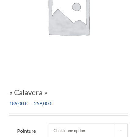
« Calavera »
Plage
189,00
€
–
259,00
€
de
prix :
189,00 €
Pointure

à