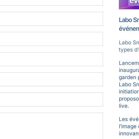
Labo Sn
événem
Labo Sn
types d
Lanceme
inaugur
garden p
Labo Sn
initiati
proposo
live.
Les évé
l’image
innovant