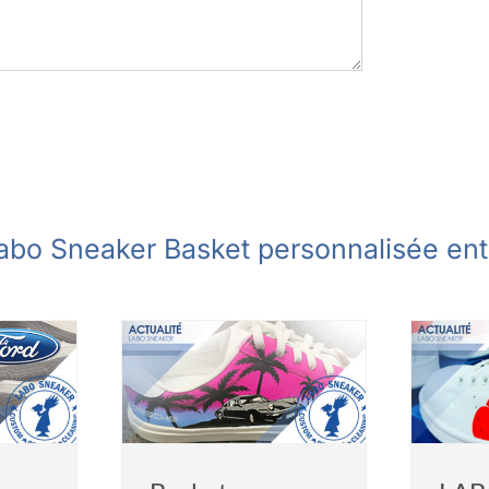
abo Sneaker Basket personnalisée ent
LABO SNEAKER
rsonnalisée
chausse LA
sche
BOULANGERE
entreprise
Actualités
entreprise