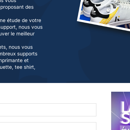
us vous
 proposant des
ne étude de votre
support, nous vous
uver le meilleur
ets, nous vous
mbreux supports
imprimante et
ette, tee shirt,