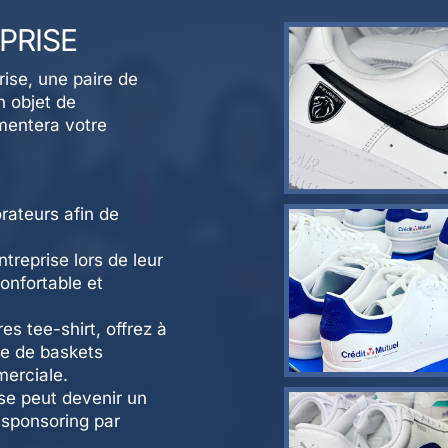
EPRISE
ise, une paire de
n objet de
mentera votre
orateurs afin de
treprise lors de leur
onfortable et
res tee-shirt, offrez à
re de baskets
merciale.
ise peut devenir un
 sponsoring par