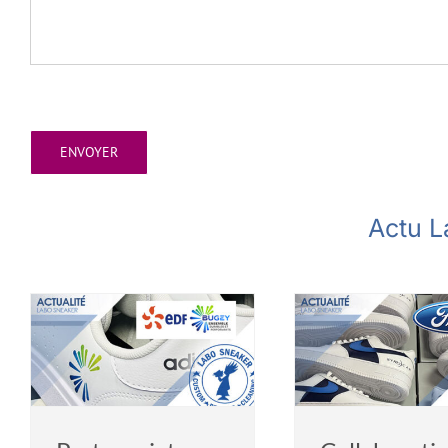
Actu L
Collaboration avec
Basket pe
FORD
Por
Actualités
entreprise
Actualités