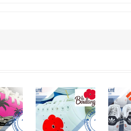
 SNEAKER
partenaire
ausse LA
entreprise Paloalto
LANGERE