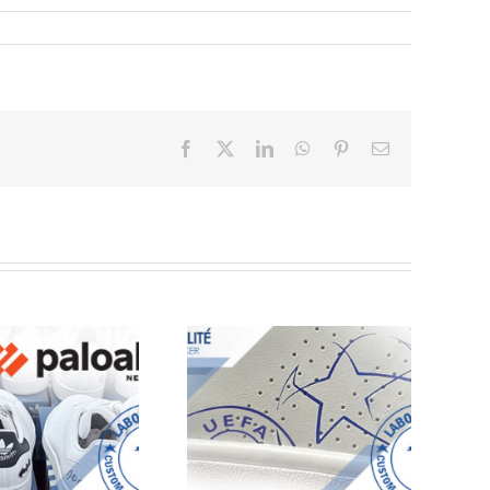
Facebook
X
LinkedIn
WhatsApp
Pinterest
Email
Labo Sneaker
Collaboration avec
partenaire UEFA
FORD