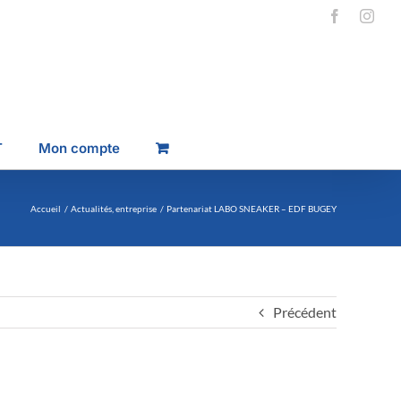
Facebook
Inst
T
Mon compte
Accueil
Actualités
entreprise
Partenariat LABO SNEAKER – EDF BUGEY
Précédent