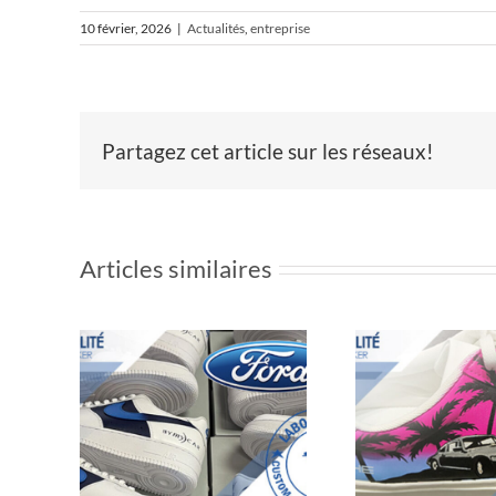
10 février, 2026
|
Actualités
,
entreprise
Partagez cet article sur les réseaux!
Articles similaires
Basket
LABO
n avec
personnalisée
ch
Porsche
BOU