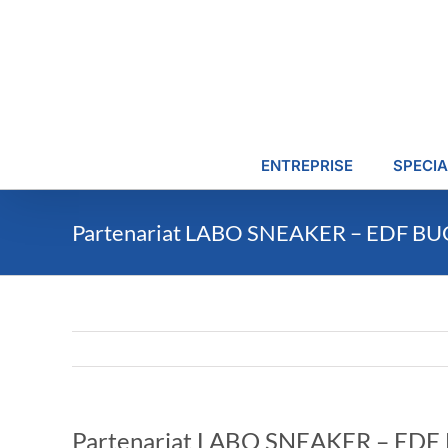
Passer
au
contenu
ENTREPRISE
SPECIA
Partenariat LABO SNEAKER – EDF B
Partenariat LABO SNEAKER – ED