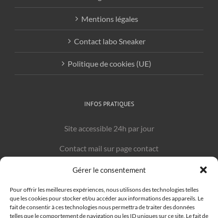
Mentions légales
Contact labo Sneaker
Politique de cookies (UE)
INFOS PRATIQUES
Site accessible 24h par jour
Contact mail sur page contact
Gérer le consentement
LIENS UTILES
Pour offrir les meilleures expériences, nous utilisons des technologies telles
que les cookies pour stocker et/ou accéder aux informations des appareils. Le
Graphiste Béziers
: Graphisme-beziers.com
fait de consentir à ces technologies nous permettra de traiter des données
telles que le comportement de navigation ou les ID uniques sur ce site. Le fait de