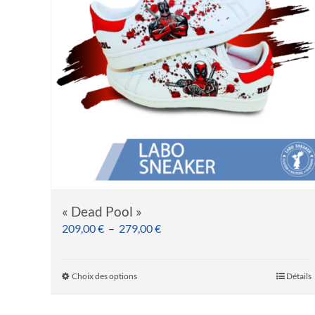
« Dead Pool »
Plage
209,00
€
–
279,00
€
de
prix :
Choix des options
Détails
Ce
209,00 €
produit
à
a