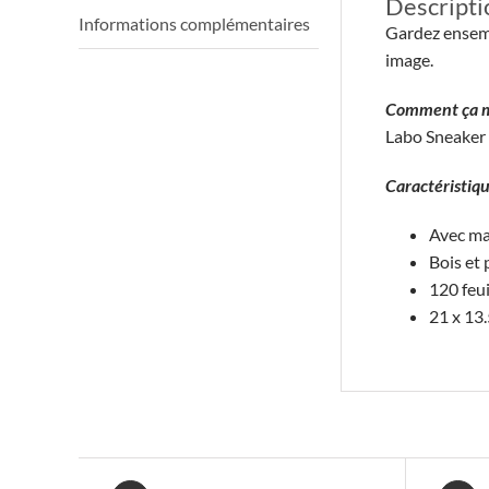
Descripti
Informations complémentaires
Gardez ensemb
image.
Comment ça m
Labo Sneaker 
Caractéristiq
Avec ma
Bois et 
120 feui
21 x 13.