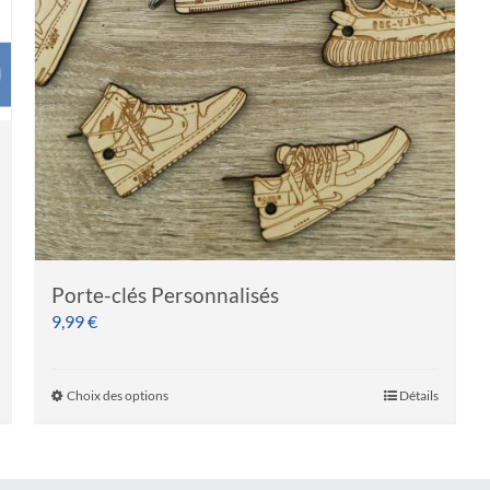
Porte-clés Personnalisés
9,99
€
Choix des options
Détails
Ce
produit
a
plusieurs