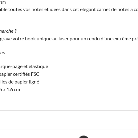
on
le toutes vos notes et idées dans cet élégant carnet de notes à c
arche ?
grave votre book unique au laser pour un rendu d’une extrême pré
ues
rque-page et élastique
papier certifiés FSC
lles de papier ligné
5 x 1.6 cm