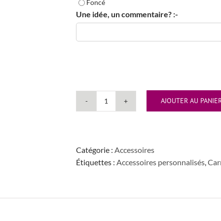
Foncé
Une idée, un commentaire? :-
AJOUTER AU PANIE
quantité
de
Carnet
personnalisé
Catégorie :
Accessoires
Étiquettes :
Accessoires personnalisés
,
Car