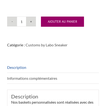
AJOUTER AU PANIER
quantité
de
Air
Force
Catégorie :
Customs by Labo Sneaker
1
"Shadow
Colors"
Description
Informations complémentaires
Description
Nos baskets personnalisées sont réalisées avec des