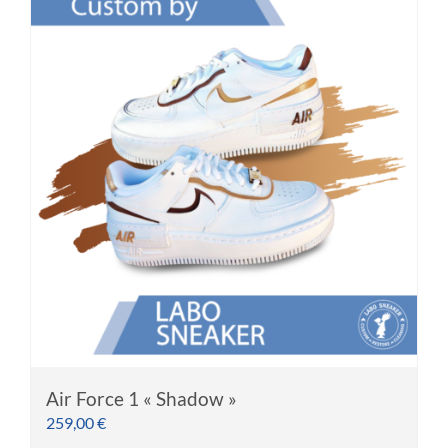
plusieurs
variations.
Les
options
peuvent
être
choisies
sur
la
page
du
produit
Air Force 1 « Shadow »
259,00
€