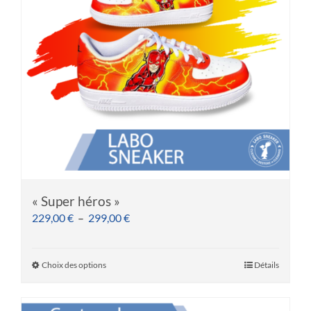
« Super héros »
Plage
229,00
€
–
299,00
€
de
prix :
Choix des options
Détails
Ce
229,00 €
produit
à
a
299,00 €